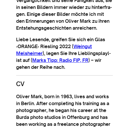
Ver­gäng­lich­keit und seine Fähigkeit aus, sie
in sein­en Bildern immer wieder zu hin­ter­fra­
gen. Ein­ige dieser Bilder möchte ich mit
den Erin­ner­ungen von Oliv­er Mark zu ihren
Entstehungs­geschicht­en anreichern.
Liebe Lesende, gre­ifen Sie sich ein Glas
›ORANGE‹ Riesling 2022 (
Wein­gut
Melsheimer
), legen Sie Ihre Liebling­s­playl­
ist auf (
Marks Tipp: Radio FIP, FR
) – wir
gehen der Reihe nach.
CV
Oliv­er Mark, born in 1963, lives and works
in Ber­lin. After com­plet­ing his train­ing as a
pho­to­graph­er, he began his career at the
Burda photo stu­di­os in Offen­burg and has
been work­ing as a freel­ance pho­to­graph­er