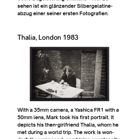
sehen ist ein glän­zender Sil­bergelatine­
abzug ein­er sein­er ersten Fotografien.
Thalia, London 1983
With a 35mm cam­era, a Yash­ica FR1 with a
50mm lens, Mark took his first por­trait. It
depicts his then-girl­friend Thalia, whom he
met dur­ing a world trip. The work is won­