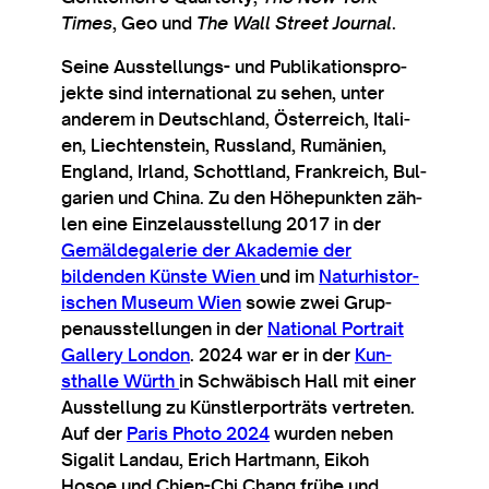
Times
, Geo und
The Wall Street Journ­al
.
Seine Aus­s­tel­lungs- und Pub­lika­tion­spro­
jekte sind inter­na­tion­al zu sehen, unter
ander­em in Deutsch­land, Öster­reich, Itali­
en, Liecht­en­stein, Russ­land, Rumäni­en,
Eng­land, Irland, Schottland, Frankreich, Bul­
gari­en und China. Zu den Höhepunk­ten zäh­
len eine Ein­zelauss­tel­lung 2017 in der
Gemälde­galer­ie der Akademie der
bildenden Kün­ste Wien
und im
Naturhis­tor­
ischen Museum Wien
sow­ie zwei Grup­
penaus­s­tel­lungen in der
Nation­al Por­trait
Gal­lery Lon­don
. 2024 war er in der
Kun­
sthalle Würth
in Schwäbisch Hall mit ein­er
Aus­s­tel­lung zu Künst­ler­porträts ver­tre­ten.
Auf der
Par­is Photo 2024
wur­den neben
Sigalit Land­au, Erich Hart­mann, Eikoh
Hosoe und Chi­en-Chi Chang frühe und