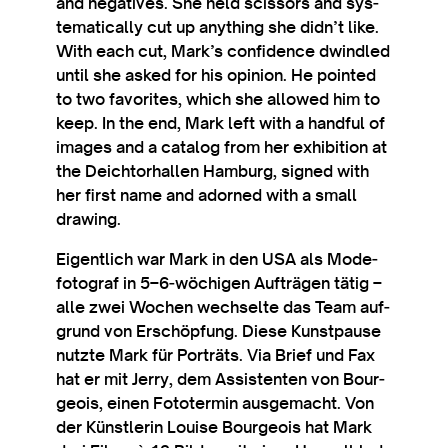
and neg­at­ives. She held scis­sors and sys­
tem­at­ic­ally cut up any­thing she didn’t like.
With each cut, Mark’s con­fid­ence dwindled
until she asked for his opin­ion. He poin­ted
to two favor­ites, which she allowed him to
keep. In the end, Mark left with a hand­ful of
images and a cata­log from her exhib­i­tion at
the Deicht­orhal­len Ham­burg, signed with
her first name and adorned with a small
drawing.
Eigent­lich war Mark in den USA als Mod­e­
fo­to­graf in 5–6‑wöchigen Aufträ­gen tätig –
alle zwei Wochen wech­selte das Team auf­
grund von Erschöp­fung. Diese Kun­st­pause
nutzte Mark für Porträts. Via Brief und Fax
hat er mit Jerry, dem Assist­en­ten von Bour­
geois, ein­en Fototermin aus­gemacht. Von
der Künst­ler­in Louise Bour­geois hat Mark