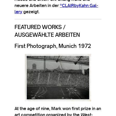
neuere Arbeiten in der
ºCLAIRbyKahn Gal­
lery
gezeigt.
FEATURED WORKS /
AUSGEWÄHLTE ARBEITEN
First Photograph, Munich 1972
At the age of nine, Mark won first prize in an
art com­pet­i­tion organ­ized by the
West­