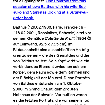
for a light­ing test.
One Polar­oid from this
ses­sion shows Balthus with his wife Set­
suko and Stan­islas look­ing at a
Struwwel­
peter
book.
Balthus (*29.02.1908, Par­is, Frankreich –
†18.02.2001, Rossin­ière, Sch­weiz) sitzt vor
seinem Gemälde
Colette de Pro­fil
(1954 Öl
auf Lein­wand, 92,5 x 73,5 cm). Im
Bildausschnitt sind aus­schließ­lich Hal­b­fig­
uren zu sehen – die des Gemäldes und die
von Balthus selbst. Sein Kopf wirkt wie ein
ver­bind­endes Ele­ment zwis­chen seinem
Körp­er, dem Raum sow­ie dem Rah­men und
der Flächigkeit der Malerei. Diese Porträts
von Balthus entstanden am 1. Okto­ber
2000 im Grand Chalet, dem größten
Holzhaus der Sch­weiz. Ver­mut­lich war­en
es die let­zten Porträts, die vor seinem Tod