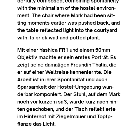
der­fully com­posed, com­bin­ing spon­taneity
with the min­im­al­ism of the hostel envir­on­
ment. The chair where Mark had been sit­
ting moments earli­er was pushed back, and
the table reflec­ted light into the court­yard
with its brick wall and pot­ted plant.
Mit ein­er Yash­ica FR1 und einem 50mm
Objekt­iv machte er sein erstes Porträt: Es
zeigt seine dam­a­li­gen Fre­und­in Thalia, die
er auf ein­er Wel­tre­ise kennen­lernte. Die
Arbeit ist in ihr­er Spon­tan­ität und auch
Sparsamkeit der Hostel-Umge­bung wun­
derbar kom­poniert. Der Stuhl, auf dem Mark
noch vor kur­zem saß, wurde kurz nach hin­
ten geschoben, und der Tisch reflektierte
im Hin­ter­hof mit Ziegel­mauer und Top­fp­
flan­ze das Licht.