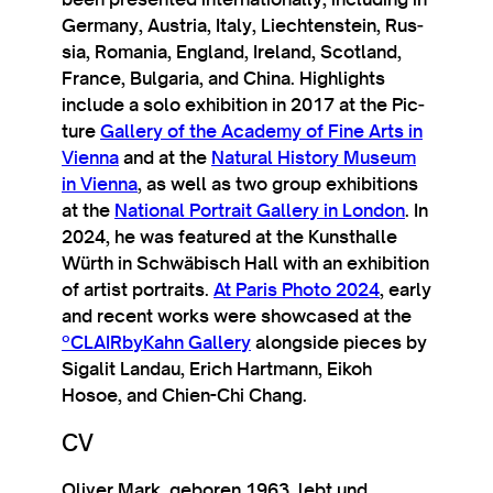
Ger­many, Aus­tria, Italy, Liecht­en­stein, Rus­
sia, Romania, Eng­land, Ire­land, Scot­land,
France, Bul­garia, and China. High­lights
include a solo exhib­i­tion in 2017 at the Pic­
ture
Gal­lery of the Academy of Fine Arts in
Vienna
and at the
Nat­ur­al His­tory Museum
in Vienna
, as well as two group exhib­i­tions
at the
Nation­al Por­trait Gal­lery in Lon­don
. In
2024, he was fea­tured at the Kun­sthalle
Würth in Schwäbisch Hall with an exhib­i­tion
of artist por­traits.
At Par­is Photo 2024
, early
and recent works were show­cased at the
ºCLAIRbyKahn Gal­lery
along­side pieces by
Sigalit Land­au, Erich Hart­mann, Eikoh
Hosoe, and Chi­en-Chi Chang.
CV
Oliv­er Mark, geboren 1963, lebt und