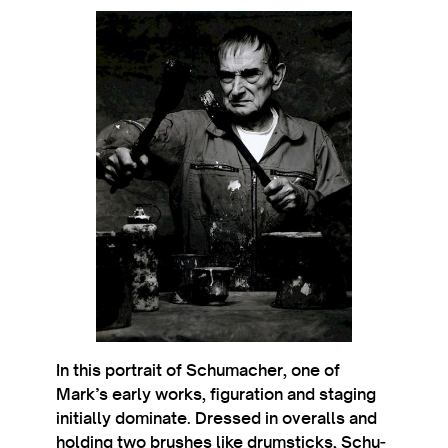
In this por­trait of Schu­mach­er, one of
Mark’s early works, fig­ur­a­tion and sta­ging
ini­tially dom­in­ate. Dressed in over­alls and
hold­ing two brushes like drum­sticks, Schu­