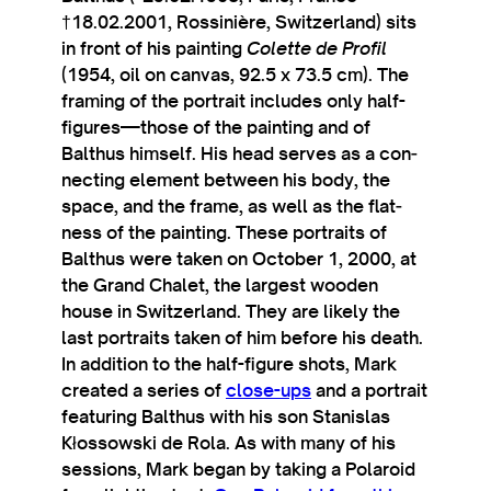
†18.02.2001, Rossin­ière, Switzer­land) sits
in front of his paint­ing
Colette de Pro­fil
(1954, oil on can­vas, 92.5 x 73.5 cm). The
fram­ing of the por­trait includes only half-
figures—those of the paint­ing and of
Balthus him­self. His head serves as a con­
nect­ing ele­ment between his body, the
space, and the frame, as well as the flat­
ness of the paint­ing. These por­traits of
Balthus were taken on Octo­ber 1, 2000, at
the Grand Chalet, the largest wooden
house in Switzer­land. They are likely the
last por­traits taken of him before his death.
In addi­tion to the half-fig­ure shots, Mark
cre­ated a series of
close-ups
and a por­trait
fea­tur­ing Balthus with his son Stan­islas
Kłos­sowski de Rola. As with many of his
ses­sions, Mark began by tak­ing a Polar­oid