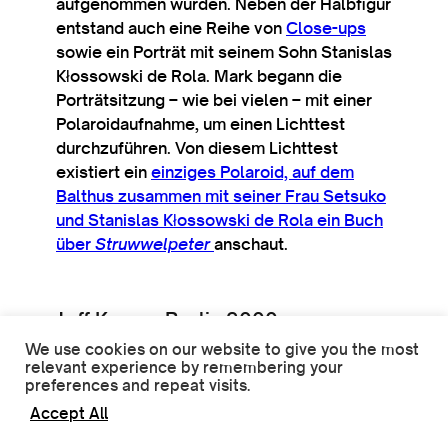
auf­gen­om­men wur­den. Neben der Hal­b­fig­ur
entstand auch eine Reihe von
Close-ups
sow­ie ein Porträt mit seinem Sohn Stan­islas
Kłos­sowski de Rola. Mark begann die
Porträt­sitzung – wie bei vielen – mit ein­er
Polar­oid­auf­nahme, um ein­en Licht­test
durchzuführen. Von diesem Licht­test
existiert ein
ein­ziges Polar­oid, auf dem
Balthus zusam­men mit sein­er Frau Set­suko
und Stan­islas Kłos­sowski de Rola ein Buch
über
Struwwel­peter
anschaut.
Jeff Koons, Berlin 2000
We use cookies on our website to give you the most
relevant experience by remembering your
preferences and repeat visits.
Accept All