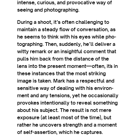
intense, curi­ous, and pro­voc­at­ive way of
see­ing and photographing.
Dur­ing a shoot, it’s often chal­len­ging to
main­tain a steady flow of con­ver­sa­tion, as
he seems to think with his eyes while pho­
to­graph­ing. Then, sud­denly, he’ll deliv­er a
witty remark or an insight­ful com­ment that
pulls him back from the dis­tance of the
lens into the present moment—often, it´s in
these instances that the most strik­ing
image is taken. Mark has a respect­ful and
sens­it­ive way of deal­ing with his envir­on­
ment and any ten­sions, yet he occa­sion­ally
pro­vokes inten­tion­ally to reveal some­thing
about his sub­ject. The res­ult is not mere
expos­ure (at least most of the time), but
rather he uncov­ers strength and a moment
of self-asser­tion, which he captures.