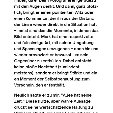
find­en, da er beim Foto­grafier­en geradezu
mit den Augen den­kt. Und dann, ganz plötz­
lich, bringt er ein­en poin­tier­ten Witz oder
ein­en Kom­ment­ar, der ihn aus der Dis­tanz
der Linse wieder direkt in die Situ­ation holt
– meist sind das die Momente, in den­en das
Bild entsteht. Mark hat eine respek­t­volle
und fein­sin­nige Art, mit sein­er Umge­bung
und Span­nun­gen umzuge­hen – doch hin und
wieder pro­voziert er bewusst, um sein
Gegenüber zu enthüllen. Dabei entsteht
keine bloße Nack­theit (zumind­est
meistens), son­dern er bringt Stärke und ein­
en Moment der Selb­st­be­haup­tung zum
Vorschein, den er festhält.
Neu­lich sagte er zu mir: “Alles hat seine
Zeit.” Diese kur­ze, aber wahre Aus­sage
drückt seine wertschätzende Hal­tung zu