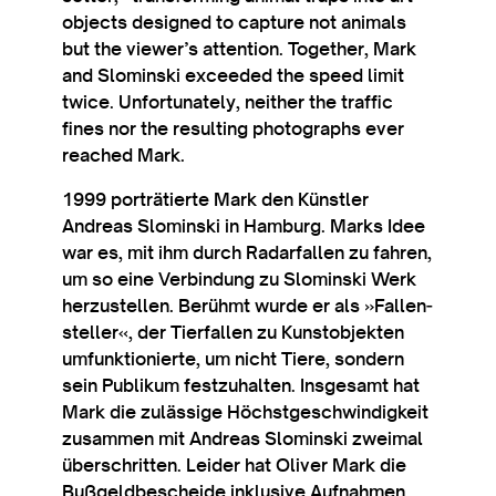
objects designed to cap­ture not anim­als
but the viewer’s atten­tion. Togeth­er, Mark
and Slo­m­in­ski exceeded the speed lim­it
twice. Unfor­tu­nately, neither the traffic
fines nor the res­ult­ing pho­to­graphs ever
reached Mark.
1999 porträtierte Mark den Künst­ler
Andreas Slo­m­in­ski in Ham­burg. Marks Idee
war es, mit ihm durch Radar­fal­len zu fahren,
um so eine Ver­bindung zu Slo­m­in­ski Werk
herzus­tel­len. Ber­üh­mt wurde er als »Fallen­
steller«, der Tier­fal­len zu Kun­sto­b­jek­ten
umfunk­tionierte, um nicht Tiere, son­dern
sein Pub­likum festzuhal­ten. Insges­amt hat
Mark die zulässige Höch­st­geschwindigkeit
zusam­men mit Andreas Slo­m­in­ski zweim­al
über­s­ch­rit­ten. Leider hat Oliv­er Mark die
Buß­geld­bes­cheide inklus­ive Auf­nah­men