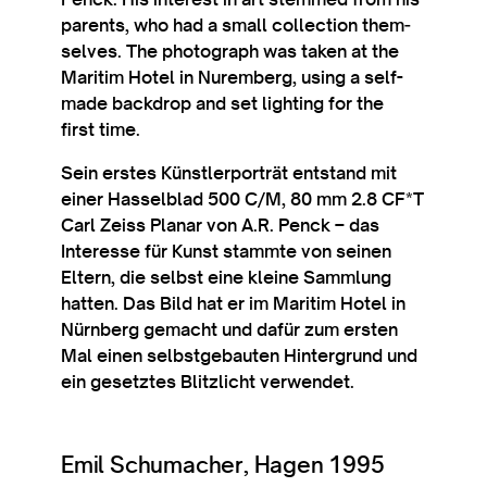
par­ents, who had a small col­lec­tion them­
selves. The pho­to­graph was taken at the
Mari­tim Hotel in Nurem­berg, using a self-
made back­drop and set light­ing for the
first time.
Sein erstes Künst­ler­porträt entstand mit
ein­er Has­sel­blad 500 C/M, 80 mm 2.8 CF*T
Carl Zeiss Planar von A.R. Penck – das
Interesse für Kunst stam­mte von sein­en
Eltern, die selbst eine kleine Sammlung
hat­ten. Das Bild hat er im Mari­tim Hotel in
Nürn­berg gemacht und dafür zum ersten
Mal ein­en selb­st­ge­bauten Hin­ter­grund und
ein geset­ztes Blitz­licht verwendet.
Emil Schumacher, Hagen 1995