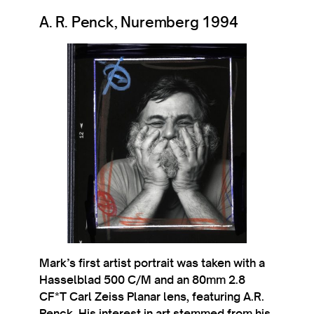
A. R. Penck, Nuremberg 1994
Mark’s first artist por­trait was taken with a
Has­sel­blad 500 C/M and an 80mm 2.8
CF*T Carl Zeiss Planar lens, fea­tur­ing A.R.
Penck. His interest in art stemmed from his