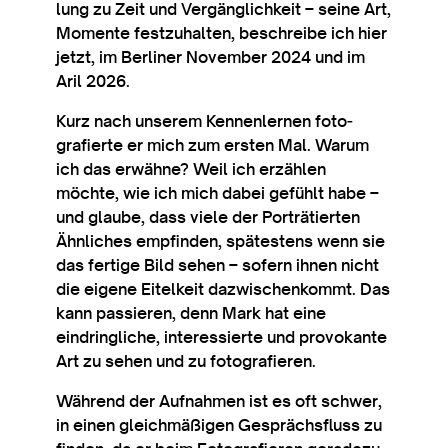
lung zu Zeit und Ver­gäng­lich­keit – seine Art,
Momente festzuhal­ten, bes­chreibe ich hier
jet­zt, im Ber­liner Novem­ber 2024 und im
Aril 2026.
Kurz nach unser­em Kennen­lernen foto­
grafierte er mich zum ersten Mal. War­um
ich das erwähne? Weil ich erzäh­len
möchte, wie ich mich dabei gefühlt habe –
und glaube, dass viele der Porträtier­ten
Ähn­liches empfind­en, spä­testens wenn sie
das fer­tige Bild sehen – sofern ihnen nicht
die eigene Eitelkeit dazwis­chen­kom­mt. Das
kann passier­en, denn Mark hat eine
eindring­liche, interessierte und pro­vokante
Art zu sehen und zu fotografieren.
Während der Auf­nah­men ist es oft schwer,
in ein­en gleich­mäßi­gen Gesprächs­fluss zu