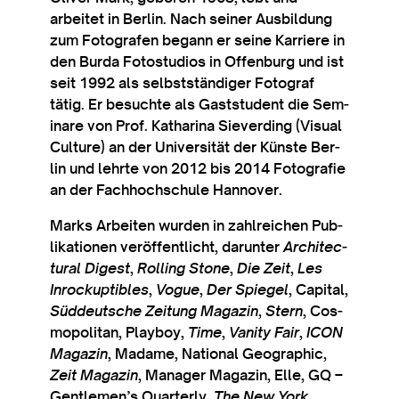
arbeitet in Ber­lin. Nach sein­er Aus­b­ildung
zum Foto­grafen begann er seine Kar­ri­ere in
den Burda Fotostu­di­os in Offen­burg und ist
seit 1992 als selbst­ständi­ger Foto­graf
tätig. Er besuchte als Gast­stu­dent die Sem­
in­are von Prof. Kath­ar­ina Siev­erd­ing (Visu­al
Cul­ture) an der Uni­versität der Kün­ste Ber­
lin und lehrte von 2012 bis 2014 Foto­grafie
an der Fach­hoch­schule Hannover.
Marks Arbeiten wur­den in zahlreichen Pub­
lika­tion­en ver­öf­fent­licht, dar­unter
Archi­tec­
tur­al Digest
,
Rolling Stone
,
Die Zeit
,
Les
Inrockupt­ibles
,
Vogue
,
Der Spiegel
, Cap­it­al,
Süd­deutsche Zei­tung Magazin
,
Stern
, Cos­
mo­pol­it­an, Play­boy,
Time
,
Van­ity Fair
,
ICON
Magazin
, Madame, Nation­al Geo­graph­ic,
Zeit Magazin
, Man­ager Magazin, Elle, GQ –
Gentlemen’s Quarterly,
The New York