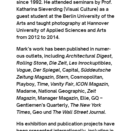
since 1992. He atten­ded sem­inars by Prof.
Kath­ar­ina Siev­erd­ing (Visu­al Cul­ture) as a
guest stu­dent at the Ber­lin Uni­ver­sity of the
Arts and taught pho­to­graphy at Han­nov­er
Uni­ver­sity of Applied Sci­ences and Arts
from 2012 to 2014.
Mark’s work has been pub­lished in numer­
ous out­lets, includ­ing
Archi­tec­tur­al Digest
,
Rolling Stone
,
Die Zeit
,
Les Inrockupt­ibles
,
Vogue
,
Der Spiegel
, Cap­it­al,
Süd­deutsche
Zei­tung Magazin
,
Stern
, Cos­mo­pol­it­an,
Play­boy,
Time
,
Van­ity Fair
,
ICON Magazin
,
Madame, Nation­al Geo­graph­ic,
Zeit
Magazin
, Man­ager Magazin, Elle, GQ –
Gentlemen’s Quarterly,
The New York
Times
, Geo und
The Wall Street Journ­al
.
His exhib­i­tion and pub­lic­a­tion pro­jects have
been presen­ted inter­na­tion­ally, includ­ing in