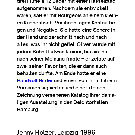
drei Filme à 12 Bilder mit ein­er Has­sel­blad
auf­gen­om­men. Nachdem sie entwick­elt
war­en, saß er mit Bour­geois an einem klein­
en Küchentisch. Vor ihnen lagen Kon­takt­bö­
gen und Neg­at­ive. Sie hatte eine Schere in
der Hand und zer­schnitt nach und nach
alles, was ihr nicht gefiel. Oliv­er wurde mit
jedem Schnitt etwas klein­er, bis sie ihn
nach sein­er Mein­ung fragte – er zeigte auf
zwei sein­er Favor­iten, die er dann auch
behal­ten durfte. Am Ende hatte er eine
Hand­voll Bilder
und ein­en, von ihr mit ihr­em
Vor­na­men sig­nier­ten und ein­er klein­en
Zeich­nung verse­hen­en Kata­log ihr­er dam­a­
li­gen Aus­s­tel­lung in den Deicht­orhal­len
Hamburg.
Jenny Holzer, Leipzig 1996