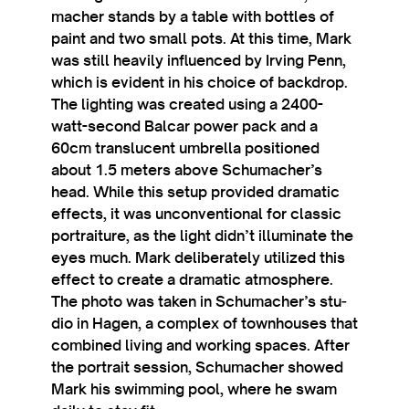
mach­er stands by a table with bottles of
paint and two small pots. At this time, Mark
was still heav­ily influ­enced by Irving Penn,
which is evid­ent in his choice of back­drop.
The light­ing was cre­ated using a 2400-
watt-second Bal­car power pack and a
60cm trans­lu­cent umbrella posi­tioned
about 1.5 meters above Schumacher’s
head. While this setup provided dra­mat­ic
effects, it was uncon­ven­tion­al for clas­sic
por­trait­ure, as the light didn’t illu­min­ate the
eyes much. Mark delib­er­ately util­ized this
effect to cre­ate a dra­mat­ic atmo­sphere.
The photo was taken in Schumacher’s stu­
dio in Hagen, a com­plex of town­houses that
com­bined liv­ing and work­ing spaces. After
the por­trait ses­sion, Schu­mach­er showed
Mark his swim­ming pool, where he swam