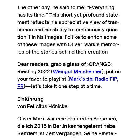
The oth­er day, he said to me: “Everything
has its time.” This short yet pro­found state­
ment reflects his appre­ci­at­ive view of tran­
si­ence and his abil­ity to con­tinu­ously ques­
tion it in his images. I’d like to enrich some
of these images with Oliv­er Mark’s memor­
ies of the stor­ies behind their creation.
Dear read­ers, grab a glass of ›ORANGE‹
Riesling 2022 (
Wein­gut Melsheimer
), put on
your favor­ite playl­ist (
Mark’s tip: Radio FIP,
FR
)—let’s take it one step at a time.
Einführung
von Felicitas Hönicke
Oliv­er Mark war eine der ersten Per­son­en,
die ich 2015 in Ber­lin kennengel­ernt habe.
Seit­dem ist Zeit ver­gan­gen. Seine Ein­stel­