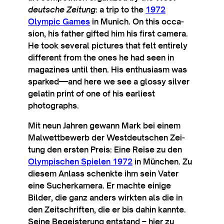
deutsche Zei­tung
: a trip to the
1972
Olympic Games
in Munich. On this occa­
sion, his fath­er gif­ted him his first cam­era.
He took sev­er­al pic­tures that felt entirely
dif­fer­ent from the ones he had seen in
magazines until then. His enthu­si­asm was
sparked—and here we see a glossy sil­ver
gelat­in print of one of his earli­est
photographs.
Mit neun Jahren gewann Mark bei einem
Mal­wettbe­w­erb der West­deutschen Zei­
tung den ersten Pre­is: Eine Reise zu den
Olympis­chen Spielen 1972
in München. Zu
diesem Anlass schen­kte ihm sein Vater
eine Such­erkam­era. Er machte ein­ige
Bilder, die ganz anders wirk­ten als die in
den Zeits­chriften, die er bis dah­in kan­nte.
Seine Begeister­ung entstand – hier zu