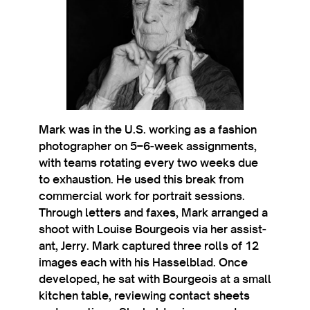
Mark was in the U.S. work­ing as a fash­ion
pho­to­graph­er on 5–6‑week assign­ments,
with teams rotat­ing every two weeks due
to exhaus­tion. He used this break from
com­mer­cial work for por­trait ses­sions.
Through let­ters and faxes, Mark arranged a
shoot with Louise Bour­geois via her assist­
ant, Jerry. Mark cap­tured three rolls of 12
images each with his Has­sel­blad. Once
developed, he sat with Bour­geois at a small
kit­chen table, review­ing con­tact sheets