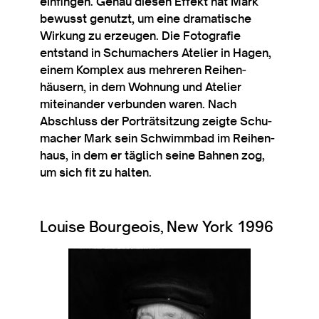
ein­fin­gen. Genau diesen Effekt hat Mark
bewusst gen­utzt, um eine dram­at­ische
Wirkung zu erzeu­gen. Die Foto­grafie
entstand in Schu­mach­ers Atelier in Hagen,
einem Kom­plex aus mehr­er­en Reihen­
häusern, in dem Wohnung und Atelier
mitein­ander ver­bunden war­en. Nach
Abschluss der Porträt­sitzung zeigte Schu­
mach­er Mark sein Schwimmbad im Reihen­
haus, in dem er täg­lich seine Bahnen zog,
um sich fit zu halten.
Louise Bourgeois, New York 1996