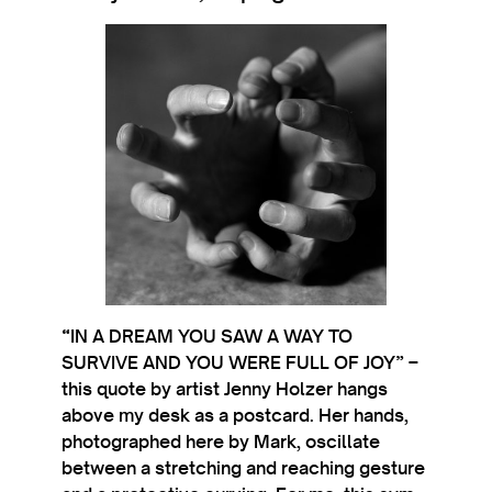
“IN A DREAM YOU SAW A WAY TO
SURVIVE AND YOU WERE FULL OF JOY” –
this quote by artist Jenny Holzer hangs
above my desk as a post­card. Her hands,
pho­to­graphed here by Mark, oscil­late
between a stretch­ing and reach­ing ges­ture