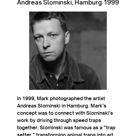
Andreas Slominski, Hamburg 1999
In 1999, Mark pho­to­graphed the artist
Andreas Slo­m­in­ski in Ham­burg. Mark’s
concept was to con­nect with Slominski’s
work by driv­ing through speed traps
togeth­er. Slo­m­in­ski was fam­ous as a “trap
set­ter,” trans­form­ing anim­al traps into art