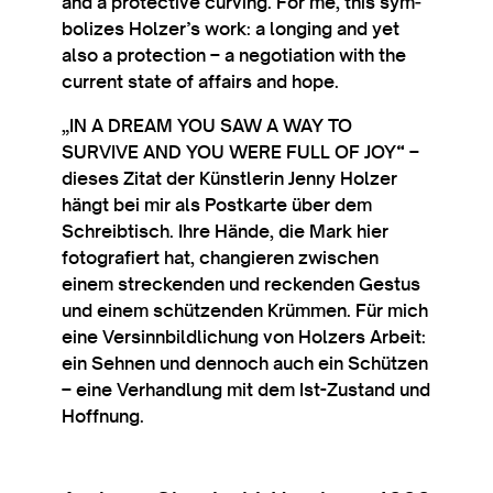
and a pro­tect­ive curving. For me, this sym­
bol­izes Holzer­’s work: a long­ing and yet
also a pro­tec­tion – a nego­ti­ation with the
cur­rent state of affairs and hope.
„IN A DREAM YOU SAW A WAY TO
SURVIVE AND YOU WERE FULL OF JOY“ –
dieses Zit­at der Künst­ler­in Jenny Holzer
hängt bei mir als Postkarte über dem
Schreibt­isch. Ihre Hände, die Mark hier
foto­grafiert hat, chan­gier­en zwis­chen
einem streckenden und reckenden Ges­tus
und einem schützenden Krüm­men. Für mich
eine Versin­nbild­lichung von Holzers Arbeit:
ein Sehnen und den­noch auch ein Schützen
– eine Ver­hand­lung mit dem Ist-Zus­tand und
Hoffnung.