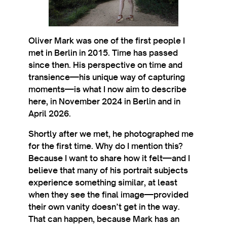
Oliv­er Mark was one of the first people I
met in Ber­lin in 2015. Time has passed
since then. His per­spect­ive on time and
transience—his unique way of cap­tur­ing
moments—is what I now aim to describe
here, in Novem­ber 2024 in Ber­lin and in
April 2026.
Shortly after we met, he pho­to­graphed me
for the first time. Why do I men­tion this?
Because I want to share how it felt—and I
believe that many of his por­trait sub­jects
exper­i­ence some­thing sim­il­ar, at least
when they see the final image—provided
their own van­ity doesn’t get in the way.
That can hap­pen, because Mark has an