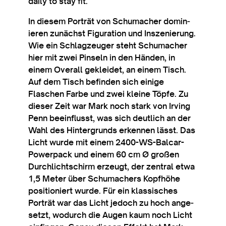
daily to stay fit.
In diesem Porträt von Schu­mach­er domin­
ier­en zun­ächst Fig­ur­a­tion und Inszen­ier­ung.
Wie ein Sch­lag­zeuger steht Schu­mach­er
hier mit zwei Pin­seln in den Händen, in
einem Over­all gekleidet, an einem Tisch.
Auf dem Tisch befind­en sich ein­ige
Flaschen Farbe und zwei kleine Töpfe. Zu
dieser Zeit war Mark noch stark von Irving
Penn bee­in­flusst, was sich deut­lich an der
Wahl des Hin­ter­grunds erkennen lässt. Das
Licht wurde mit einem 2400-WS-Bal­car-
Power­pack und einem 60 cm Ø großen
Durch­lichtschirm erzeugt, der zen­t­ral etwa
1,5 Meter über Schu­mach­ers Kopf­höhe
pos­i­tioniert wurde. Für ein klassisches
Porträt war das Licht jedoch zu hoch ange­
set­zt, wodurch die Augen kaum noch Licht