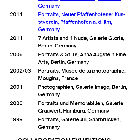
Germany
2011
Por­traits, Neuer Pfaf­fen­hofen­er Kun­
stver­ein, Pfaf­fen­hofen a. d. Ilm,
Germany
2011
7 Artists and 1 Nude, Galer­ie Glor­ia,
Ber­lin, Germany
2006
Por­traits & Stills, Anna Aug­stein Fine
Arts, Ber­lin, Germany
2002/03
Por­traits, Musée de la pho­to­graph­ie,
Mou­gins, France
2001
Pho­to­graph­i­en, Galer­ie Imago, Ber­lin,
Germany
2000
Por­traits und Mem­or­ab­i­li­en, Galer­ie
Grauwert, Ham­burg, Germany
1999
Por­traits, Galer­ie 48, Saar­brück­en,
Germany