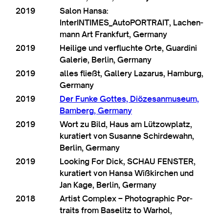
2019
Salon Hansa:
InterINTIMES_AutoPORTRAIT, Lachen­
mann Art Frank­furt, Germany
2019
Hei­lige und ver­fluchte Orte, Guardini
Galer­ie, Ber­lin, Germany
2019
alles fließt, Gal­lery Laz­arus, Ham­burg,
Germany
2019
Der Funke Gottes, Diözes­an­mu­seum,
Bam­berg, Germany
2019
Wort zu Bild, Haus am Lützow­platz,
kur­atiert von Susanne Schirde­wahn,
Ber­lin, Germany
2019
Look­ing For Dick, SCHAU FENSTER,
kur­atiert von Hansa Wißkirchen und
Jan Kage, Ber­lin, Germany
2018
Artist Com­plex – Pho­to­graph­ic Por­
traits from Basel­itz to War­hol,