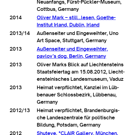
Neuan­fangs, Fürst-Pück­ler-Museum,
Cottbus, Germany
2014
Oliv­er Mark – still…lesen, Goethe-
Insti­tut Irland, Dub­lin, Irland
2013/14
Außen­seit­er und Einge­wei­hter, Uno
Art Space, Stut­tgart, Germany
2013
Außen­seit­er und Einge­wei­hter,
pavlov’s dog, Ber­lin, Germany
2013
Oliv­er Marks Blick auf Liecht­en­steins
Staats­feier­tag am 15.08.2012, Liecht­
en­stein­isches Landes­mu­seum, Vaduz
2013
Heimat ver­p­f­lichtet, Kan­zlei im Lüb­
benauer Schlossbezirk, Lüb­benau,
Germany
2012/13
Heimat ver­p­f­lichtet, Branden­bur­gis­
che Landeszen­t­rale für polit­ische
Bildung, Pots­dam, Germany
2012
Shuteye, °CLAIR Gal­lery, München,