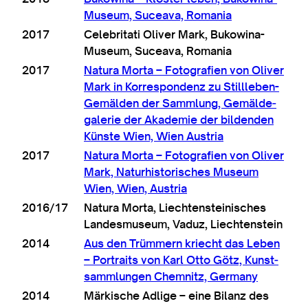
Museum, Suceava, Romania
2017
Celebrit­ati Oliv­er Mark, Bukow­ina-
Museum, Suceava, Romania
2017
Natura Morta – Foto­grafi­en von Oliv­er
Mark in Kor­res­pondenz zu Still­leben-
Gemälden der Sammlung, Gemälde­
galer­ie der Akademie der bildenden
Kün­ste Wien, Wien Austria
2017
Natura Morta – Foto­grafi­en von Oliv­er
Mark, Naturhis­tor­isches M
useum
Wien, Wien, Austria
2016/17
Natura Morta, Liecht­en­stein­isches
Landes­mu­seum, Vaduz, Liechtenstein
2014
Aus den Trüm­mern kriecht das Leben
– Por­traits von Karl Otto Götz, Kun­st­
sammlungen Chem­nitz, Germany
2014
Märkische Adlige – eine Bil­anz des