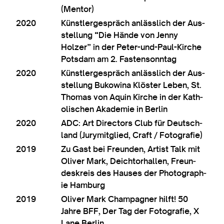
(Ment­or)
2020
Künst­lerge­spräch anläss­lich der Aus­
s­tel­lung “Die Hände von Jenny
Holzer” in der Peter-und-Paul-Kirche
Pots­dam am 2. Fastensonntag
2020
Künst­lerge­spräch anläss­lich der Aus­
s­tel­lung Bukow­ina Klöster Leben, St.
Thomas von Aquin Kirche in der Kath­
ol­ischen Akademie in Berlin
2020
ADC: Art Dir­ect­ors Club für Deutsch­
land (Jurymit­glied, Craft / Fotografie)
2019
Zu Gast bei Fre­un­den, Artist Talk mit
Oliv­er Mark, Deicht­orhal­len, Fre­un­
deskre­is des Hauses der Pho­to­graph­
ie Hamburg
2019
Oliv­er Mark Cham­pag­n­er hil­ft! 50
Jahre BFF, Der Tag der Foto­grafie, X
Lane Berlin