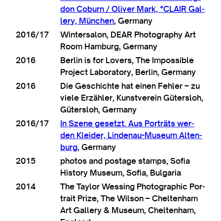
don Coburn / Oliv­er Mark, °CLAIR Gal­
lery, München
, Ger­many
2016/17
Win­tersalon, DEAR Pho­to­graphy Art
Room Ham­burg, Germany
2016
Ber­lin is for Lov­ers, The Impossible
Pro­ject Labor­at­ory, Ber­lin, Germany
2016
Die Geschichte hat ein­en Fehler – zu
viele Erzähler, Kun­stver­ein Gütersloh,
Gütersloh, Germany
2016/17
In Szene geset­zt. Aus Porträts wer­
den Kleider, Lindenau-Museum Alten­
burg
, Ger­many
2015
pho­tos and post­age stamps, Sofia
His­tory Museum, Sofia, Bulgaria
2014
The Taylor Wess­ing Pho­to­graph­ic Por­
trait Prize, The Wilson – Chel­ten­ham
Art Gal­lery & Museum, Chel­ten­ham,