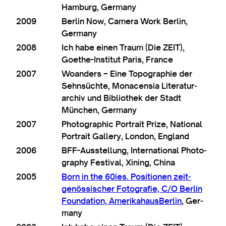
Ham­burg, Germany
2009
Ber­lin Now, Cam­era Work Ber­lin,
Germany
2008
Ich habe ein­en Traum (Die ZEIT),
Goethe-Insti­tut Par­is, France
2007
Woanders – Eine Topo­graph­ie der
Sehnsüchte, Mon­acensia Lit­er­at­ur­
archiv und Bib­lio­thek der Stadt
München, Germany
2007
Pho­to­graph­ic Por­trait Prize, Nation­al
Por­trait Gal­lery, Lon­don, England
2006
BFF-Aus­s­tel­lung, Inter­na­tion­al Pho­to­
graphy Fest­iv­al, Xin­ing, China
2005
Born in the 60ies. Posi­tion­en zeit­
genöss­is­cher Foto­grafie, C/O Ber­lin
Found­a­tion, Amerika­haus­Ber­lin
, Ger­
many