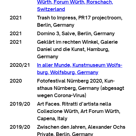
Würth, For­um Würth, Rorschach,
Switzerland
2021
Trash to Impress, PR17 pro­jec­t­room,
Ber­lin, Germany
2021
Dom­ino 3, Salve, Ber­lin, Germany
2021
Geklärt im recht­en Winkel, Galer­ie
Daniel und die Kunst, Ham­burg,
Germany
2020/21
In aller Munde, Kun­st­mu­seum Wolfs­
burg, Wolfs­burg, Germany
2020
Fotofest­iv­al Nürn­berg 2020, Kun­
sthaus Nürn­berg, Ger­many (abgesagt
wegen Corona-Virus)
2019/20
Art Faces. Rit­ratti d’artista nella
Collezione Würth, Art For­um Würth,
Capena, Italy
2019/20
Zwis­chen den Jahren, Alex­an­der Ochs
Private, Ber­lin, Germany