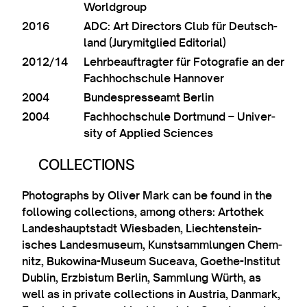
Worldgroup
2016
ADC: Art Dir­ect­ors Club für Deutsch­
land (Jurymit­glied Editorial)
2012/14
Lehr­beau­ftragter für Foto­grafie an der
Fach­hoch­schule Hannover
2004
Bunde­spresseamt Berlin
2004
Fach­hoch­schule Dortmund – Uni­ver­
sity of Applied Sciences
COLLECTIONS
Pho­to­graphs by Oliv­er Mark can be found in the
fol­low­ing col­lec­tions, among oth­ers: Artothek
Landeshauptstadt Wies­baden, Liecht­en­stein­
isches Landes­mu­seum, Kun­st­sammlungen Chem­
nitz, Bukow­ina-Museum Suceava, Goethe-Insti­tut
Dub­lin, Erzbistum Ber­lin, Sammlung Würth, as
well as in private col­lec­tions in Aus­tria, Dan­mark,