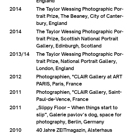
England
2014
The Taylor Wess­ing Pho­to­graph­ic Por­
trait Prize, The Beaney, City of Can­ter­
bury, England
2014
The Taylor Wess­ing Pho­to­graph­ic Por­
trait Prize, Scot­tish Nation­al Por­trait
Gal­lery, Edin­burgh, Scotland
2013/14
The Taylor Wess­ing Pho­to­graph­ic Por­
trait Prize, Nation­al Por­trait Gal­lery,
Lon­don, England
2012
Pho­to­graph­i­en, °CLAIR Gal­lery at ART
PARIS, Par­is, France
2011
Pho­to­graph­i­en, °CLAIR Gal­lery, Saint-
Paul-de-Vence, France
2011
„Slippy Floor – When things start to
slip“, Galer­ie pavlov‘s dog, space for
pho­to­graphy, Ber­lin, Germany
2010
40 Jahre ZEIT­magazin, Alster­haus