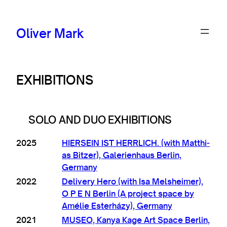
Oliver Mark
EXHIBITIONS
SOLO AND DUO EXHIBITIONS
2025
HIERSEIN IST HERRLICH. (with Mat­thi­
as Bitzer), Galer­i­en­haus Ber­lin,
Germany
2022
Deliv­ery Hero (with Isa Melsheimer),
O P E N Ber­lin (A pro­ject space by
Amélie Ester­házy), Germany
2021
MUSEO, Kan­ya Kage Art Space Ber­lin,