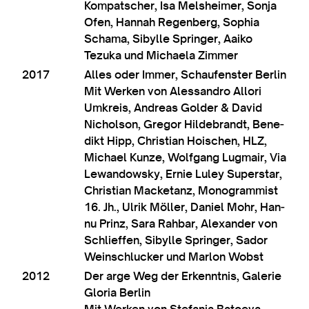
Kom­patscher, Isa Melsheimer, Sonja
Ofen, Han­nah Regen­berg, Sophia
Schama, Sibylle Spring­er, Aaiko
Tezuka und Michaela Zimmer
2017
Alles oder Immer, Schaufen­ster Ber­lin
Mit Werken von Aless­andro Allori
Umkre­is, Andreas Golder & Dav­id
Nich­olson, Gregor Hildebrandt, Bene­
dikt Hipp, Chris­ti­an Hois­chen, HLZ,
Michael Kun­ze, Wolfgang Lug­mair, Via
Lewan­dowsky, Ernie Luley Super­star,
Chris­ti­an Mack­et­anz, Mono­gram­m­ist
16. Jh., Ulrik Möller, Daniel Mohr, Han­
nu Prinz, Sara Rah­bar, Alex­an­der von
Schlief­fen, Sibylle Spring­er, Sad­or
Weinsch­luck­er und Mar­lon Wobst
2012
Der arge Weg der Erken­nt­nis, Galer­ie
Glor­ia Ber­lin
Mit Werken von Stefania Bato­eva,