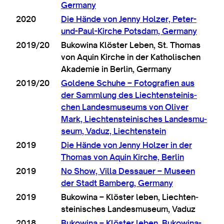
Germany
2020
Die Hände von Jenny Holzer, Peter-
und-Paul-Kirche Pots­dam, Germany
2019/20
Bukow­ina Klöster Leben, St. Thomas
von Aquin Kirche in der Kath­ol­ischen
Akademie in Ber­lin, Germany
2019/20
Goldene Schuhe – Foto­grafi­en aus
der Sammlung des Liecht­en­stein­is­
chen Landes­mu­seums von Oliv­er
Mark, Liecht­en­stein­isches Landes­mu­
seum, Vaduz, Liechtenstein
2019
Die Hände von Jenny Holzer in der
Thomas von Aquin Kirche, Berlin
2019
No Show, Villa Des­sauer – Museen
der Stadt Bam­berg, Germany
2019
Bukow­ina – Klöster leben, Liecht­en­
stein­isches Landes­mu­seum, Vaduz
2018
Bukow­ina – Klöster leben, Bukow­ina-