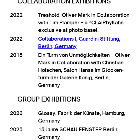
COLLABORATION EXHIBITIONS
2022
Treshold. Oliv­er Mark in Col­lab­or­a­tion
with Tim Plamper – a ºCLAIRbyKahn
exclus­ive at photo basel.
2022
Col­lab­or­a­tions I, Guardini Stif­tung,
Ber­lin, Germany
2018
Ein Turm von Unmög­lich­keiten – Oliv­er
Mark in Col­lab­or­a­tion with Chris­ti­an
Hois­chen, Salon Hansa im Glock­en­
turm der Galer­ie König, Berlin​,
Germany
GROUP EXHIBITIONS
2026
Glossy, Fab­rik der Kün­ste, Ham­burg,
Germany
2025
15 Jahre SCHAU FENSTER Ber­lin,
Germany