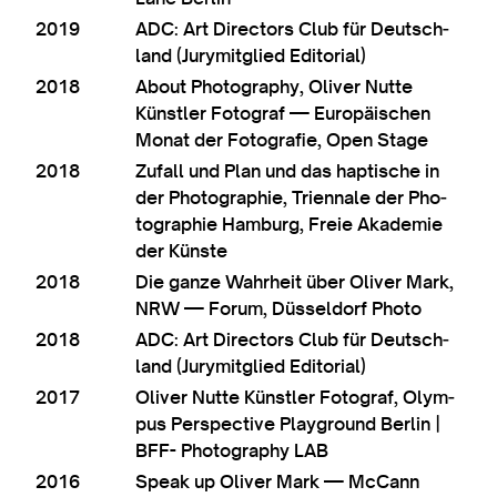
2019
ADC: Art Dir­ect­ors Club für Deutsch­
land (Jurymit­glied Editorial)
2018
About Pho­to­graphy, Oliv­er Nutte
Künst­ler Foto­graf — Europäis­chen
Mon­at der Foto­grafie, Open Stage
2018
Zufall und Plan und das haptische in
der Pho­to­graph­ie, Tri­en­nale der Pho­
to­graph­ie Ham­burg, Freie Akademie
der Künste
2018
Die gan­ze Wahrheit über Oliv­er Mark,
NRW — For­um, Düs­sel­dorf Photo
2018
ADC: Art Dir­ect­ors Club für Deutsch­
land (Jurymit­glied Editorial)
2017
Oliv­er Nutte Künst­ler Foto­graf, Olym­
pus Per­spect­ive Play­ground Ber­lin |
BFF- Pho­to­graphy LAB
2016
Speak up Oliv­er Mark — McCann