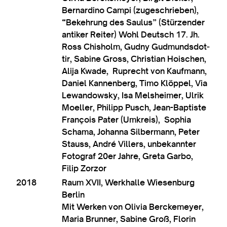
Bern­ardino Campi (zuges­chrieben),
“Bekehrung des Saulus” (Stürzender
anti­ker Reit­er) Wohl Deutsch 17. Jh.
Ross Chisholm, Gudny Gud­mundsdot­
tir, Sabine Gross, Chris­ti­an Hois­chen,
Alija Kwade, Ruprecht von Kaufmann,
Daniel Kannen­berg, Timo Klöp­pel, Via
Lewan­dowsky, Isa Melsheimer, Ulrik
Moeller, Phil­ipp Pusch, Jean-Bap­tiste
François Pater (Umkre­is), Sophia
Schama, Johanna Sil­ber­mann, Peter
Stauss, André Villers, unbekan­nter
Foto­graf 20er Jahre, Greta Garbo,
Filip Zorzor
2018
Raum XVII, Werkhalle Wiesen­burg
Ber­lin
Mit Werken von Olivia Ber­ck­e­mey­er,
Maria Brun­ner, Sabine Groß, Flor­in