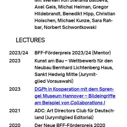
Axel Geis, Michal Hei­man, Gregor
Hildebrandt, Bene­dikt Hipp, Chris­ti­an
Hois­chen, Michael Kun­ze, Sara Rah­
bar, Norbert Schwontkowski
LECTURES
2023/24
BFF-Förder­preis 2023/24 (Ment­or)
2023
Kunst am Bau – Wettbe­w­erb für den
Neubau Bernhard Lichten­berg Haus,
Sankt Hed­wig Mitte (Jurymit­
glied Vorauswahl)
2023
DGPh in Koop­er­a­tion mit dem Spren­
gel Museum Han­nov­er – Bilde­in­griffe
am Beis­piel von
Col­lab­or­a­tions I
2021
ADC: Art Dir­ect­ors Club für Deutsch­
land (Jurymit­glied Editorial)
2020
Der Neue BFF-Förder­preis 2020