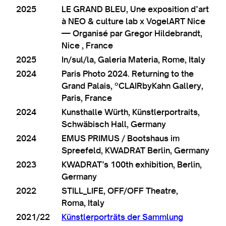
2025
LE GRAND BLEU, Une expos­i­tion d’art
à NEO & cul­ture lab x VogelART Nice
— Organ­isé par Gregor Hildebrandt,
Nice , France
2025
In/sul/la, Galer­ia Mater­ia, Rome, Italy
2024
Par­is Photo 2024. Return­ing to the
Grand Pal­ais, ºCLAIRbyKahn Gal­lery,
Par­is, France
2024
Kun­sthalle Würth, Künst­ler­por­traits,
Schwäbisch Hall, Germany
2024
EMUS PRIMUS / Boot­shaus im
Spreefeld, KWADRAT Ber­lin, Germany
2023
KWAD­RAT’s 100th exhib­i­tion, Ber­lin,
Germany
2022
STILL_LIFE, OFF/OFF Theatre,
Roma, Italy
2021/22
Künst­ler­porträts der Sammlung