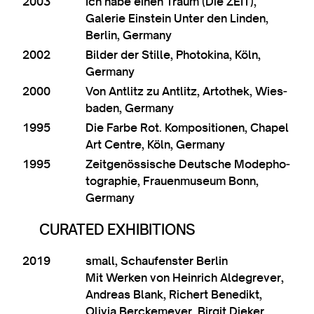
2003
Ich habe ein­en Traum (Die ZEIT),
Galer­ie Ein­stein Unter den Linden,
Ber­lin, Germany
2002
Bilder der Stille, Pho­tok­ina, Köln,
Germany
2000
Von Ant­l­itz zu Ant­l­itz, Artothek, Wies­
baden, Germany
1995
Die Farbe Rot. Kom­posi­tion­en, Chapel
Art Centre, Köln, Germany
1995
Zeit­genöss­is­che Deutsche Mod­e­pho­
to­graph­ie, Frauen­mu­seum Bonn,
Germany
CURATED EXHIBITIONS
2019
small, Schaufen­ster Ber­lin
Mit Werken von Hein­rich Alde­gre­ver,
Andreas Blank, Rich­ert Bene­dikt,
Olivia Ber­ck­e­mey­er, Birgit Dieker,