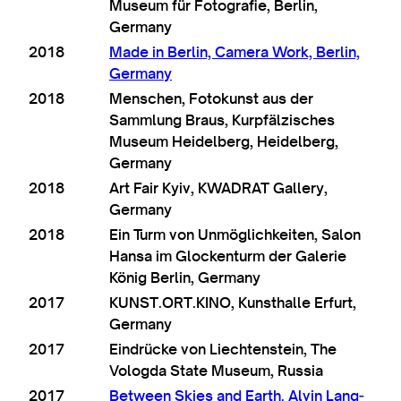
Museum für Foto­grafie, Ber­lin,
Germany
2018
Made in Ber­lin, Cam­era Work, Ber­lin,
Germany
2018
Menschen, Fotok­unst aus der
Sammlung Braus, Kur­p­fälzisches
Museum Heidel­berg, Heidel­berg,
Germany
2018
Art Fair Kyiv, KWADRAT Gal­lery,
Germany
2018
Ein Turm von Unmög­lich­keiten, Salon
Hansa im Glock­en­turm der Galer­ie
König Berlin​, Germany
2017
KUNST.ORT.KINO, Kun­sthalle Erfurt,
Germany
2017
Eindrücke von Liecht­en­stein, The
Volo­g­da State Museum, Russia
2017
Between Skies and Earth. Alv­in Lang­